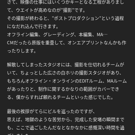
さて、映像の仕事にはいくつかキーとなる工程がありまし
て、ウエイトが高めなのが”撮影”です。
その撮影が終わると、”ポストプロダクション”という過程
になだれ込んで行きます。
オフライン編集、グレーディング、本編集、MA…
CMだったら原版を重畳して、オンエアプリントなんかも作
ったりします。
解散してしまったスタジオには、撮影を仕切れるチームが
いて、ちょっとした広さの白ホリの撮影スタジオがあり、
もちろんオフライン・オンラインのEDITルーム、MAルーム
があったりと、制作に関するかなりの範囲がカバーでき
る、僕からすれば頼れるチームといった感じでした。
最後の挨拶がてらにビルを巡ったのですが、
思えば、地獄のような苦労から、完成した安堵の瞬間まで
も、ここで過ごしたんだなとなかなかに感慨深い時間を過