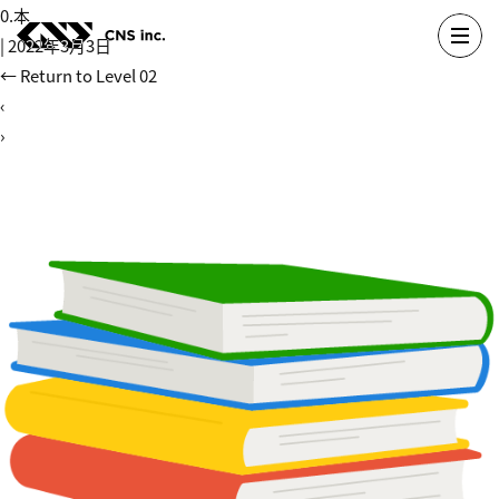
Skip
0.本
to
|
2022年3月3日
the
←
Return to Level 02
content
‹
›