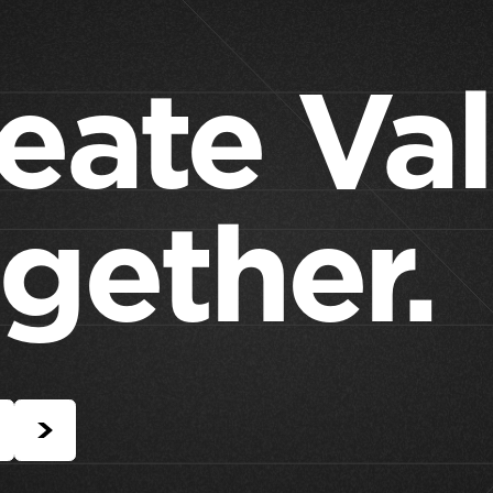
eate Va
gether.