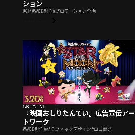
ション
CM
WEB制作
プロモーション企画
VIEW MORE
CREATIVE
『映画おしりたんてい』広告宣伝アー
トワーク
WEB制作
グラフィックデザイン
ロゴ開発