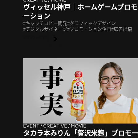
ヴィッセル神戸｜ホームゲームプロモ
ーション
キャッチコピー開発
グラフィックデザイン
デジタルサイネージ
プロモーション企画
広告出稿
VIEW MORE
/
/
EVENT
CREATIVE
MOVIE
タカラ本みりん「贅沢米麴」プロモ