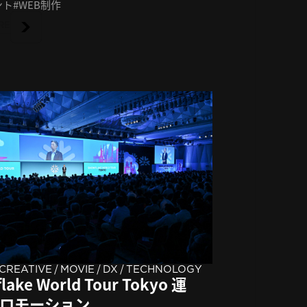
ント
WEB制作
RE
/
/
/
CREATIVE
MOVIE
DX
TECHNOLOGY
lake World Tour Tokyo 運
ロモーション