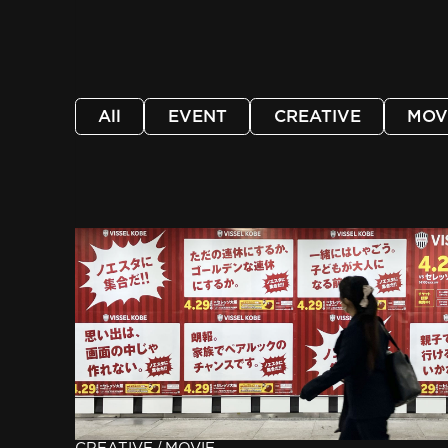
All
EVENT
CREATIVE
MOV
/
CREATIVE
MOVIE