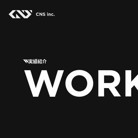
Skip
to
the
content
WOR
実績紹介