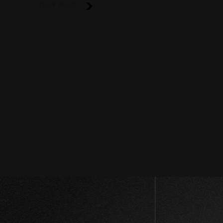
VIEW MORE
投
稿
ナ
ビ
ゲ
ー
シ
ョ
ン