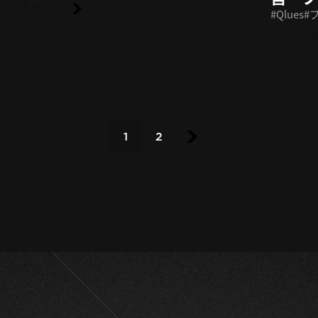
VIEW MORE
Qlues
VIEW MO
1
2