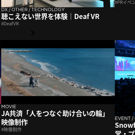
PRイベ
/
/
DX
OTHER
TECHNOLOGY
VIEW MO
聴こえない世界を体験｜Deaf VR
DeafVR
VIEW MORE
MOVIE
JA共済「人をつなぐ助け合いの輪」
/
EVENT
映像制作
Snowf
映像制作
営・プ