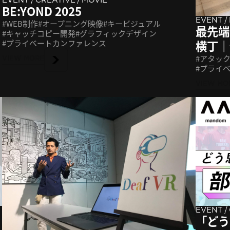
BE:YOND 2025
/
EVENT
WEB制作
オープニング映像
キービジュアル
最先端
キャッチコピー開発
グラフィックデザイン
プライベートカンファレンス
横丁｜
アタッ
VIEW MORE
プライ
VIEW MO
/
EVENT
ー
「どう