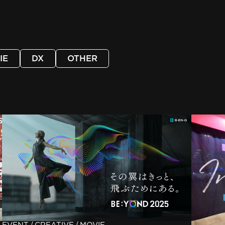
IE
DX
OTHER
/
/
EVENT
CREATIVE
MOVIE