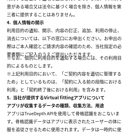
意がある場合又は法令に基づく場合を除き、個人情報を第
三者に提供することはありません。
4.
個人情報の開示
利用目的の通知、開示、内容の訂正、追加、利用の停止、
消去については、以下の窓口にお申出ください。お申出の
際はご本人確認とご請求内容の確認のため、当社指定の必
要書類にご記入のうえご提出いただきます。
※なお、個別に利用目的を通知する場合には、その利用目
的によるものとします。
※上記利用目的において、「ご契約内容を適切に管理する
ため」としているものは、「契約に入る前の段階における
利用」と「契約終了後における利用」を含みます。
5.
当社が提供するVirtual fittingアプリについて
アプリが収集するデータの種類、収集方法、用途
アプリはTrueDepth APIを使用して骨格認識をおこないま
す。骨格認識データはアプリに表示されたユーザーの体に
服を追従させるために使用されます。データは一時的に使