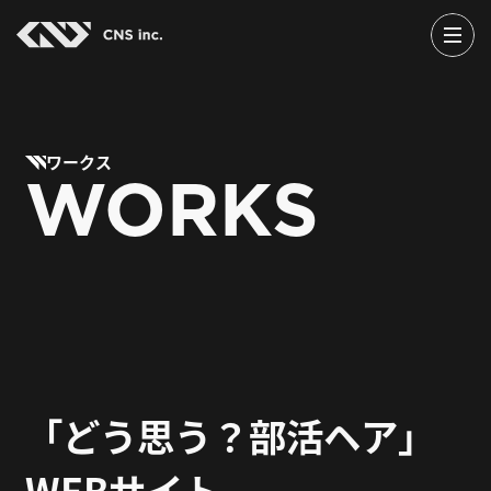
Skip
to
the
content
ワークス
WORKS
「どう思う？部活ヘア」
WEBサイト