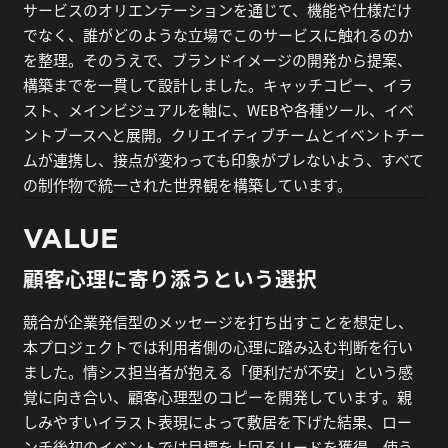
サービスのオリエンテーションを通じて、機能や仕様だけ
でなく、誰がどのような立場でこのサービスに触れるのか
を整理。そのうえで、ブランドイメージの開発から提案、
構築までを一貫して設計しました。キャッチコピー、イラ
スト、メインビジュアルを軸に、WEBや各種ツール、イベ
ントブースへと展開。クリエイティブチームとイベントチー
ムが連携し、接点が変わっても印象がブレないよう、すべて
の制作物で統一された世界観を構築しています。
VALUE
顧客心理に寄り添うという選択
競合が企業発信型のメッセージを打ち出すことを想定し、
本プロジェクトでは利用者側の心理に踏み込む判断を行い
ました。情シス担当者が抱える「便利だが不安」という感
覚に向き合い、顧客心理型のコピーを開発しています。親
しみやすいイラスト表現によって敷居を下げた結果、ロー
ンチ後初のイベントでは目標を上回るリードを獲得。使う