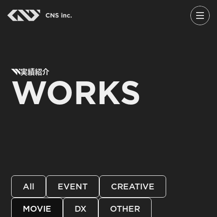
Skip
to
the
content
実績紹介
WORKS
All
EVENT
CREATIVE
MOVIE
DX
OTHER