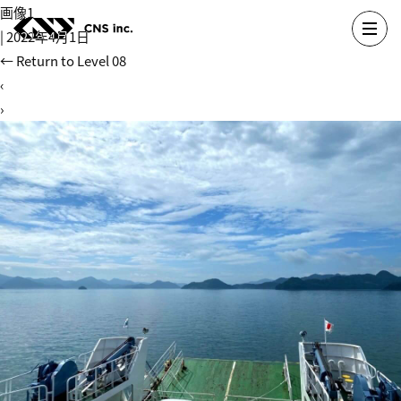
Skip
画像1
to
|
2022年4月1日
the
←
Return to Level 08
content
‹
›