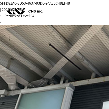
Skip
5FFD81A0-8D53-4637-93D6-94A86C48EF48
to
|
2022年8月5日
the
←
Return to Level 04
content
‹