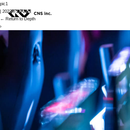
Skip
pic1
to
|
2023年1月12日
the
←
Return to Depth
content
›