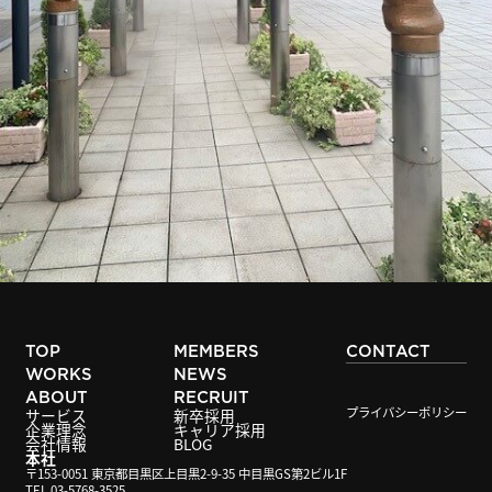
TOP
MEMBERS
CONTACT
WORKS
NEWS
ABOUT
RECRUIT
プライバシーポリシー
サービス
新卒採用
企業理念
キャリア採用
会社情報
BLOG
本社
〒153-0051 東京都目黒区上目黒2-9-35 中目黒GS第2ビル1F
TEL 03-5768-3525