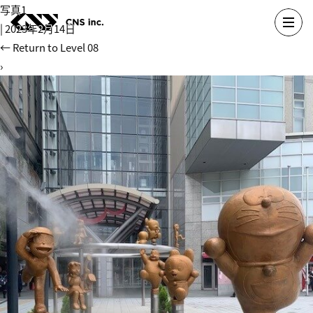
Skip
写真1
to
|
2023年2月14日
the
←
Return to Level 08
content
›