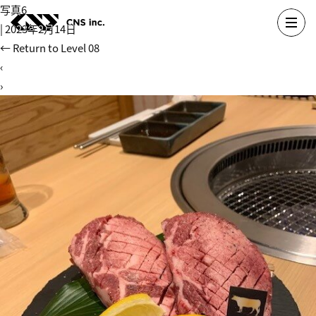
Skip
写真6
to
|
2023年2月14日
the
←
Return to Level 08
content
‹
›