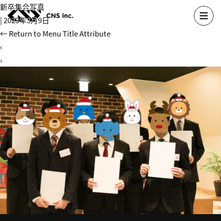
Skip
新卒集合写真
to
|
2023年3月9日
the
←
Return to Menu Title Attribute
content
‹
›