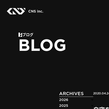
Skip
to
the
content
ブログ
BLOG
ARCHIVES
2020.04.2
2026
2025