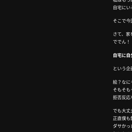
自宅にい
そこで今
さて、家
ででん！
自宅に自
という企
絵？なに
そもそも
拒否反応
でも大丈
正直僕も
ダサかっ