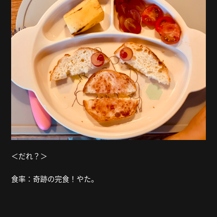
＜だれ？＞
食率：奇跡の完食！やた。