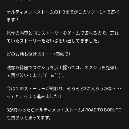
ナルティメットストームの
1~3
までがこのソフト
1
本で遊べ
ます
!!
原作の内容と同じストーリーをゲームで遊べるので、忘れ
ていたストーリーをだいぶ思い出してきました。
どのお話も泣けます
……
(感動で）
映像も綺麗でスクショを沢山撮っては、スクショを見返し
て再び泣いてます｡ﾟ(ﾟ´ω`ﾟ)ﾟ｡
今は２のストーリーが終わり、そろそろ
3
に入ろうかな～～
ってところまで進みました
!!
3
が終わったらナルティメットストーム
4 ROAD TO BORUTO
も買おうと思ってます。