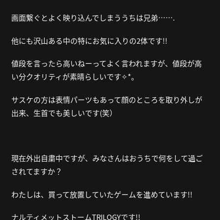
画面繋ぐとよく映り込んでしまううちは兄弟
…….
他にも沢山ある中の特にお気に入りの
2
体です
!!
値段を言ったら高いねーってよく言われますが、値段が高
い分クオリティが素晴らしいです✧︎*。
サスケの方は表情パーツもあって顔のところを取り外しが
出来、生首でも美しいです(笑）
現在外出自粛中ですが、みなさんはおうちで何をして過ご
されてますか？
わたしは、買って放置していたゲームを進めています
!!
ナルティメットストーム
TRILOGY
です
!!