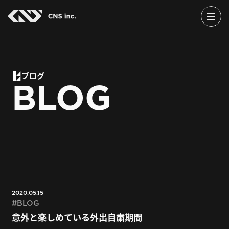
Skip
to
the
content
ブログ
BLOG
2020.05.15
BLOG
意外と楽しめている外出自粛期間