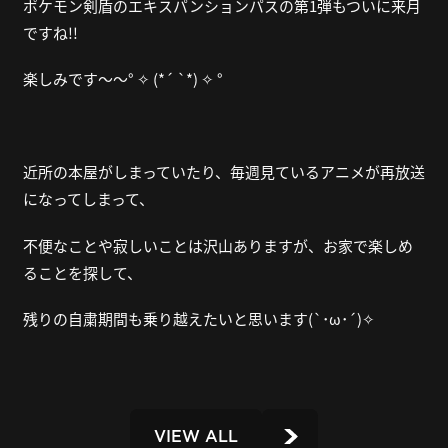
ポケモン剣盾のエキスパンションパスの第
1
弾もついに来月
ですね
!!
楽しみです～～° ✧ (*´ `*) ✧ °
近所の本屋がしまっていたり、毎週見ているアニメが再放送
になってしまって、
不便なことや寂しいことは沢山ありますが、お家で楽しめ
ることを探して、
残りの自粛期間も乗り越えたいと思います(`･ω･´)✧
VIEW ALL