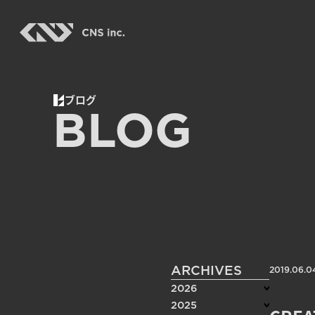
Skip
to
the
content
ブログ
BLOG
ARCHIVES
2019.06.0
2026
2025