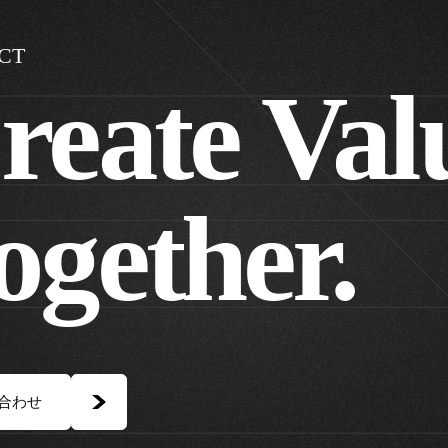
CT
reate Val
ogether.
合わせ