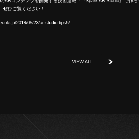
ookのARコンテンツを開発する技術連載「『Spark AR Studio』
、ぜひご覧ください！
lecole.jp/2019/05/23/ar-studio-tips5/
VIEW ALL