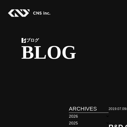
Skip
to
the
content
ブログ
BLOG
ARCHIVES
2019.07.09
2026
2025