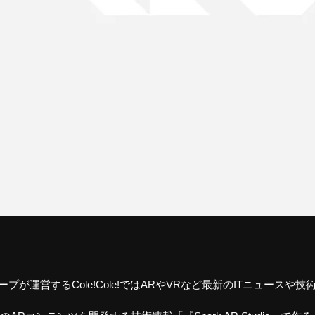
ープが運営するCole!Cole!ではARやVRなど最新のITニュース