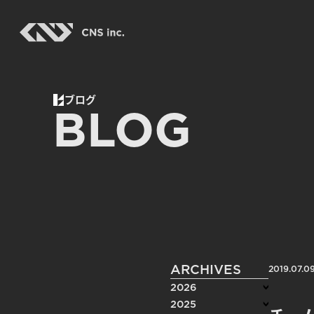
Skip
to
the
content
ブログ
BLOG
ARCHIVES
2019.07.0
2026
2025