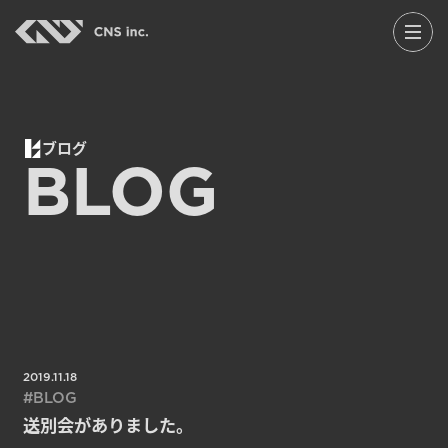
Skip
to
the
content
ブログ
BLOG
2019.11.18
BLOG
送別会がありました。