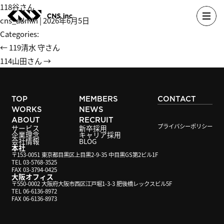
Skip
118谷さん
to
cns_admin
|
2026年6月5日
the
Categories:
content
投
←
119清水 守さん
稿
114山田さん
→
ナ
ビ
TOP
MEMBERS
CONTACT
ゲ
WORKS
NEWS
ー
ABOUT
RECRUIT
プライバシーポリシー
シ
サービス
新卒採用
企業理念
キャリア採用
会社情報
BLOG
ョ
本社
ン
〒153-0051 東京都目黒区上目黒2-9-35 中目黒GS第2ビル1F
TEL 03-5768-3525
FAX 03-3794-0425
大阪オフィス
〒550-0002 大阪府大阪市西区江戸堀1-3-3 肥後橋レックスビル5F
TEL 06-6136-8972
FAX 06-6136-8973