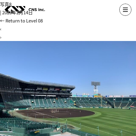
Skip
写真8
to
|
2023年2月14日
the
←
Return to Level 08
content
‹
›