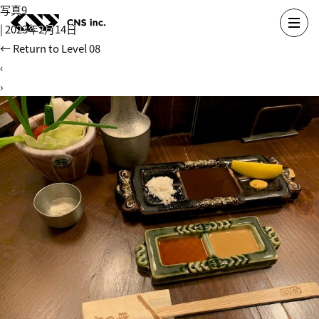
Skip
写真9
to
|
2023年2月14日
the
←
Return to Level 08
content
‹
›