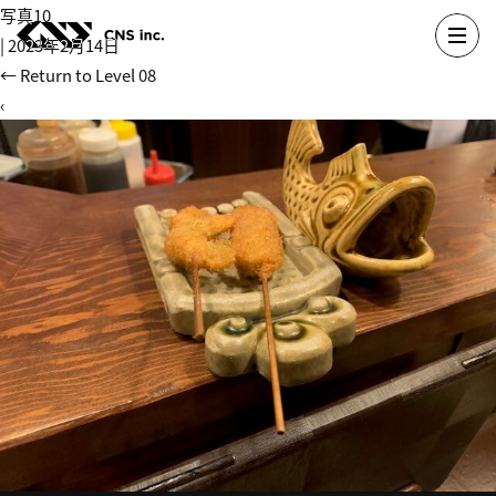
Skip
写真10
to
|
2023年2月14日
the
←
Return to Level 08
content
‹