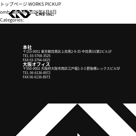
Skip
トップページ WORKS PICKUP
to
omb_admin
|
2026年6月8日
the
Categories:
content
本社
〒153-0051 東京都目黒区上目黒2-9-35 中目黒GS第2ビル1F
TEL 03-5768-3525
FAX 03-3794-0425
大阪オフィス
〒550-0002 大阪府大阪市西区江戸堀1-3-3 肥後橋レックスビル5F
TEL 06-6136-8972
FAX 06-6136-8973