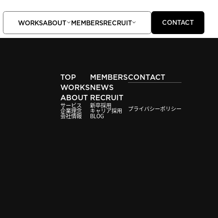
CONTACT
WORKS
ABOUT
MEMBERS
RECRUIT
TOP
MEMBERS
CONTACT
WORKS
NEWS
ABOUT
RECRUIT
サービス
新卒採用
プライバシーポリシー
企業理念
キャリア採用
会社情報
BLOG