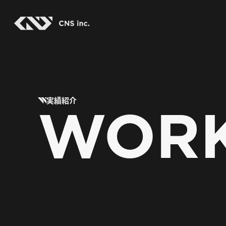
Skip
to
the
content
WOR
実績紹介