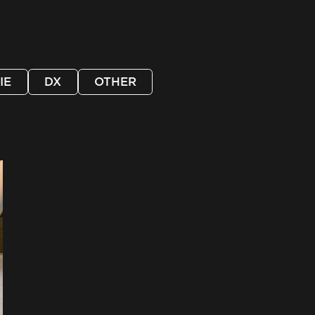
IE
DX
OTHER