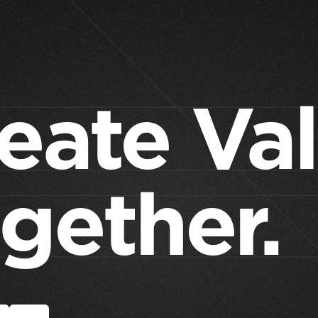
eate Va
gether.