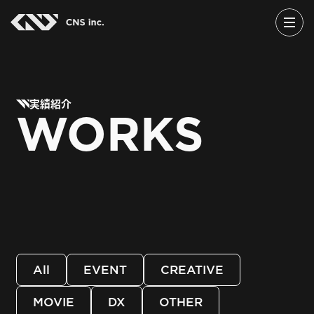
Skip
to
the
content
実績紹介
WORKS
All
EVENT
CREATIVE
MOVIE
DX
OTHER