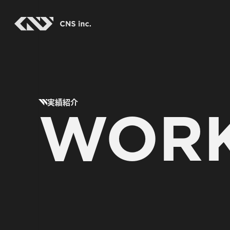
Skip
to
the
content
WOR
実績紹介