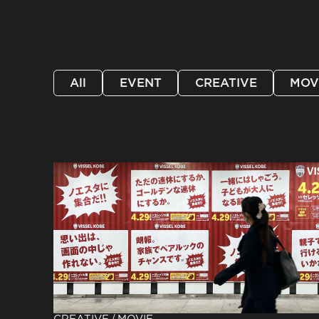
All
EVENT
CREATIVE
MOV
/
CREATIVE
MOVIE