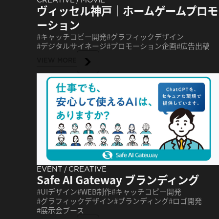
ヴィッセル神戸｜ホームゲームプロモ
ーション
キャッチコピー開発
グラフィックデザイン
デジタルサイネージ
プロモーション企画
広告出稿
VIEW MORE
/
EVENT
CREATIVE
Safe AI Gateway ブランディング
UIデザイン
WEB制作
キャッチコピー開発
グラフィックデザイン
ブランディング
ロゴ開発
展示会ブース