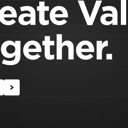
eate Va
gether.