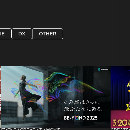
IE
DX
OTHER
/
/
CREATI
EVENT
CREATIVE
MOVIE